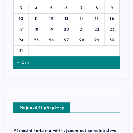
3
4
5
6
7
8
9
10
11
12
13
14
15
16
17
18
19
20
21
22
23
24
25
26
27
28
29
30
31
« Čvn
Nejnovější příspěvky
Věrnostní karta má větší význam než samotná sleva