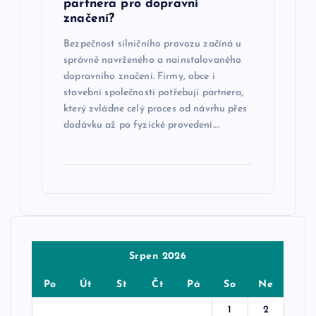
partnera pro dopravní
značení?
Bezpečnost silničního provozu začíná u
správně navrženého a nainstalovaného
dopravního značení. Firmy, obce i
stavební společnosti potřebují partnera,
který zvládne celý proces od návrhu přes
dodávku až po fyzické provedení.…
Srpen 2026
Po
Út
St
Čt
Pá
So
Ne
1
2