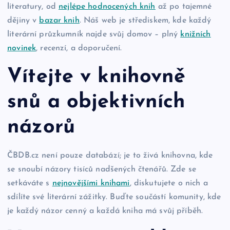
literatury, od
nejlépe hodnocených knih
až po tajemné
dějiny v
bazar knih
. Náš web je střediskem, kde každý
literární průzkumník najde svůj domov – plný
knižních
novinek
, recenzí, a doporučení.
Vítejte v knihovně
snů a objektivních
názorů
ČBDB.cz není pouze databází; je to živá knihovna, kde
se snoubí názory tisíců nadšených čtenářů. Zde se
setkáváte s
nejnovějšími knihami
, diskutujete o nich a
sdílíte své literární zážitky. Buďte součástí komunity, kde
je každý názor cenný a každá kniha má svůj příběh.