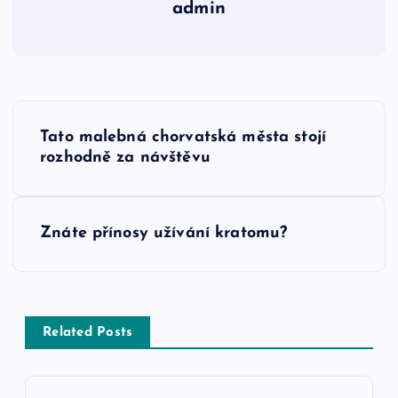
admin
N
Tato malebná chorvatská města stojí
a
rozhodně za návštěvu
v
Znáte přínosy užívání kratomu?
i
g
a
Related Posts
c