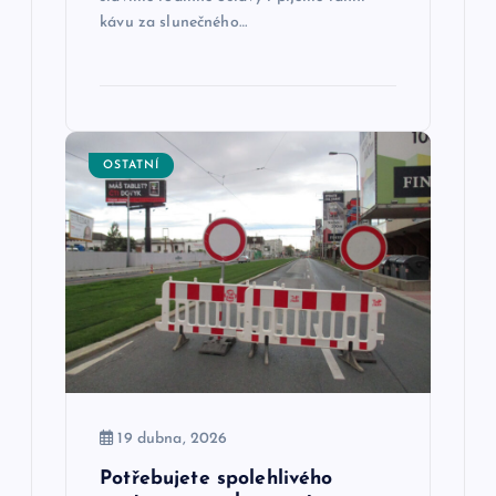
ě
kávu za slunečného…
v
e
OSTATNÍ
k
19 dubna, 2026
Potřebujete spolehlivého