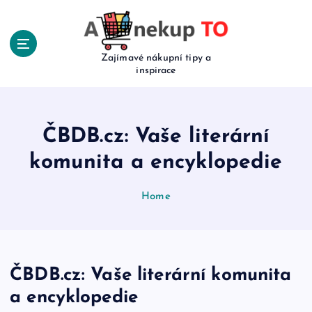
S
k
i
p
Zajímavé nákupní tipy a
inspirace
t
o
c
o
ČBDB.cz: Vaše literární
n
t
komunita a encyklopedie
e
n
Home
t
ČBDB.cz: Vaše literární komunita
a encyklopedie